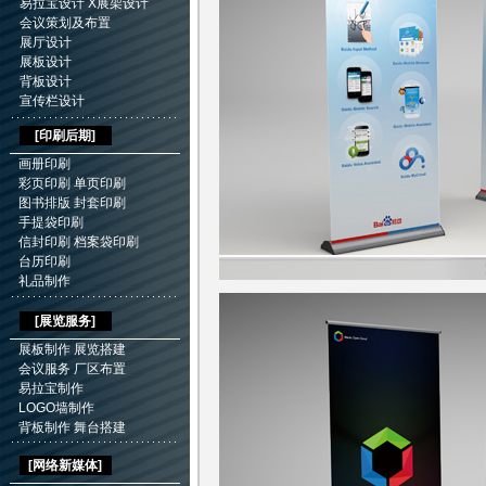
易拉宝设计
X展架设计
会议策划及布置
展厅设计
展板设计
背板设计
宣传栏设计
[
印刷后期
]
画册印刷
彩页印刷
单页印刷
图书排版
封套印刷
手提袋印刷
信封印刷
档案袋印刷
台历印刷
礼品制作
[展览服务]
展板制作
展览搭建
会议服务
厂区布置
易拉宝制作
LOGO墙制作
背板制作
舞台搭建
[网络新媒体]