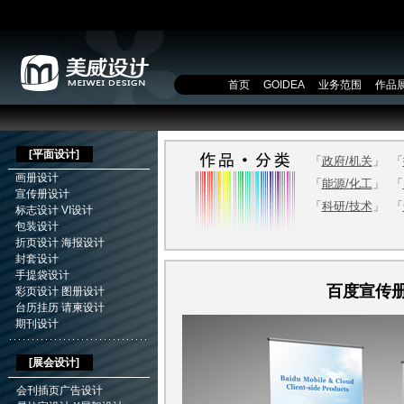
首页
GOIDEA
业务范围
作品
[
平面设计
]
「
政府/机关
」
「
画册设计
「
能源/化工
」
「
宣传册设计
「
科研/技术
」
「
标志设计
VI设计
包装设计
折页设计
海报设计
封套设计
手提袋设计
百度宣传
彩页设计
图册设计
台历挂历
请柬设计
期刊设计
[展会设计]
会刊插页广告设计