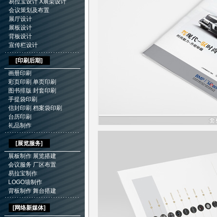
易拉宝设计
X展架设计
会议策划及布置
展厅设计
展板设计
背板设计
宣传栏设计
[
印刷后期
]
画册印刷
彩页印刷
单页印刷
图书排版
封套印刷
手提袋印刷
信封印刷
档案袋印刷
台历印刷
礼品制作
[展览服务]
展板制作
展览搭建
会议服务
厂区布置
易拉宝制作
LOGO墙制作
背板制作
舞台搭建
[网络新媒体]