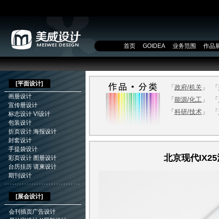
首页
GOIDEA
业务范围
作品
[
平面设计
]
「
政府/机关
」
「
画册设计
「
能源/化工
」
「
宣传册设计
「
科研/技术
」
「
标志设计
VI设计
包装设计
折页设计
海报设计
封套设计
手提袋设计
北京现代IX2
彩页设计
图册设计
台历挂历
请柬设计
期刊设计
[展会设计]
会刊插页广告设计