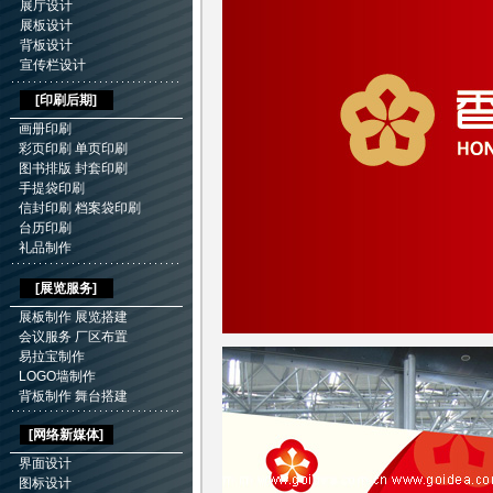
展厅设计
展板设计
背板设计
宣传栏设计
[
印刷后期
]
画册印刷
彩页印刷
单页印刷
图书排版
封套印刷
手提袋印刷
信封印刷
档案袋印刷
台历印刷
礼品制作
[展览服务]
展板制作
展览搭建
会议服务
厂区布置
易拉宝制作
LOGO墙制作
背板制作
舞台搭建
[网络新媒体]
界面设计
图标设计