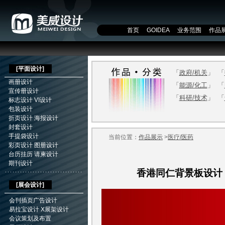
首页
GOIDEA
业务范围
作品
[
平面设计
]
「
政府/机关
」
「
画册设计
「
能源/化工
」
「
宣传册设计
「
科研/技术
」
「
标志设计
VI设计
包装设计
折页设计
海报设计
封套设计
手提袋设计
当前位置：
作品展示
>
医疗/医药
彩页设计
图册设计
台历挂历
请柬设计
期刊设计
香港同仁背景板设计
[展会设计]
会刊插页广告设计
易拉宝设计
X展架设计
会议策划及布置