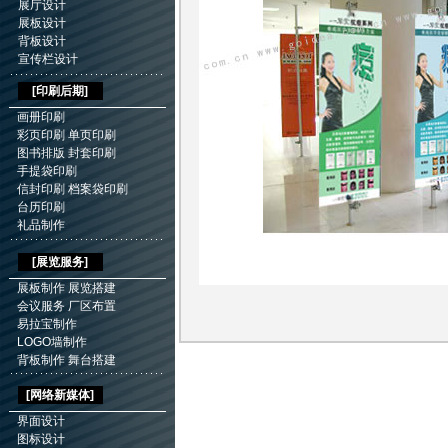
展厅设计
展板设计
背板设计
宣传栏设计
[
印刷后期
]
画册印刷
彩页印刷
单页印刷
图书排版
封套印刷
手提袋印刷
信封印刷
档案袋印刷
台历印刷
礼品制作
[展览服务]
展板制作
展览搭建
会议服务
厂区布置
易拉宝制作
LOGO墙制作
背板制作
舞台搭建
[网络新媒体]
界面设计
图标设计