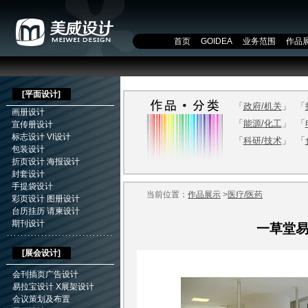
首页
GOIDEA
业务范围
作品
[
平面设计
]
「
政府/机关
」
「
画册设计
「
能源/化工
」
「
宣传册设计
标志设计
VI设计
「
科研/技术
」
「
包装设计
折页设计
海报设计
封套设计
手提袋设计
当前位置：
作品展示
>
医疗/医药
彩页设计
图册设计
台历挂历
请柬设计
期刊设计
一草堂
[展会设计]
会刊插页广告设计
易拉宝设计
X展架设计
会议策划及布置