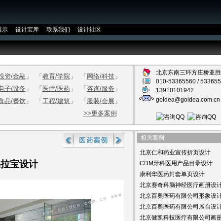
展示
设计宝库
联系我们
设计社区
北京东南三环方庄桥亚胜
投资/金融
」
「
教育/学院
」
「
网络/科技
」
010-53365560 / 53365
电子/设备
」
「
医疗/医药
」
「
咨询/服务
」
13910101942
goidea@goidea.com.cn
食品/餐饮
」
「
工程/建筑
」
「
服装/会展
」
>>更多案例
相关案例
北京仁和药业宣传折页设计
易拉宝设计
CDM牙科医用产品目录设计
康利华医药封套单页设计
北京赛奇科脑神经医疗画册设
北京百奥医药有限公司形象设
北京百奥医药有限公司展台设
北京健凯科技医疗有限公司画