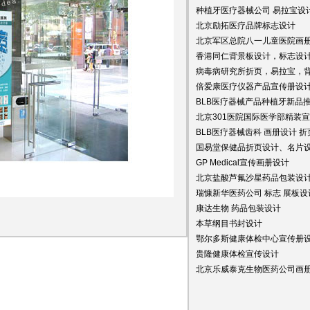
种植牙医疗器械公司 易拉宝设
北京励拓医疗品牌标志设计
北京军区总院八一儿童医院画
香港同仁背景板设计，标志设
病毒病研究所折页，易拉宝，
倍爱康医疗仪器产品宣传册设
BLB医疗器械产品种植牙新品
北京301医院国际医学部精装
BLB
医疗器械齿科 画册设计 折
国易堂保健品折页设计、名片
GP Medical宣传画册设计
北京盐酸芦氟沙星药品包装设
瑞慷新华医药公司 标志 展板设
康达生物 药品包装设计
本草纲目书封设计
鄂尔多斯健康体检中心宣传册
贵隆健康体检宣传设计
北京乐威泰克生物医药公司画